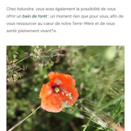
Chez
holundra
, vous avez également la possibilité de vous
offrir un
bain de forêt
: un moment rien que pour vous, afin de
vous ressourcer au cœur de notre Terre-Mère et de vous
sentir pleinement vivant*e.